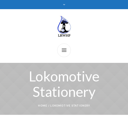
Lokomotive
Stationery
HOME
/
LOKOMOTIVE STATIONERY